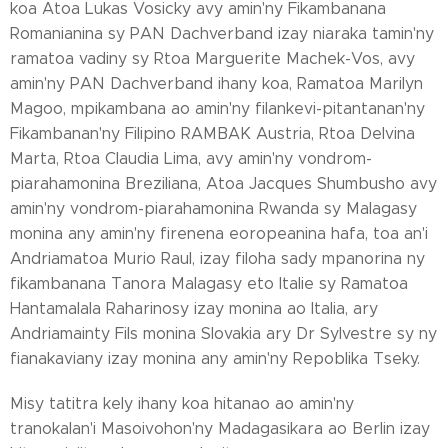
koa Atoa Lukas Vosicky avy amin'ny Fikambanana
Romanianina sy PAN Dachverband izay niaraka tamin'ny
ramatoa vadiny sy Rtoa Marguerite Machek-Vos, avy
amin'ny PAN Dachverband ihany koa, Ramatoa Marilyn
Magoo, mpikambana ao amin'ny filankevi-pitantanan'ny
Fikambanan'ny Filipino RAMBAK Austria, Rtoa Delvina
Marta, Rtoa Claudia Lima, avy amin'ny vondrom-
piarahamonina Breziliana, Atoa Jacques Shumbusho avy
amin'ny vondrom-piarahamonina Rwanda sy Malagasy
monina any amin'ny firenena eoropeanina hafa, toa an'i
Andriamatoa Murio Raul, izay filoha sady mpanorina ny
fikambanana Tanora Malagasy eto Italie sy Ramatoa
Hantamalala Raharinosy izay monina ao Italia, ary
Andriamainty Fils monina Slovakia ary Dr Sylvestre sy ny
fianakaviany izay monina any amin'ny Repoblika Tseky.
Misy tatitra kely ihany koa hitanao ao amin'ny
tranokalan'i Masoivohon'ny Madagasikara ao Berlin izay