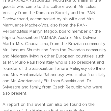
The SAKAIZA Association would like to thank all the
guests who came to this cultural event. Mr. Lukas
Vosicky from the Romanian Society and the PAN
Dachverband, accompanied by his wife and Mrs.
Marguerite Machek-Vos, also from the PAN-
Verband,Miss Marilyn Magoo, board member of the
Filipino Association RAMBAK Austria, Mrs. Delvina
Marta, Mrs. Claudia Lima, from the Brazilian community,
Mr. Jacques Shumbusho from the Rwandan community
and Malagasy living in other European countries, such
as Mr. Murio Raul from Italy who is also president and
founder of the association Tanora Malagasy eto Italie
and Mrs. Hantamalala Raharinosy, who is also from Italy
and Mr. Andriamainty Fils from Slovakia and Dr.
Sylvestre and family, from Czech Republic who were
also present.
A report on this event can also be found on the
website of the Malagasy Embassy in Berlin: