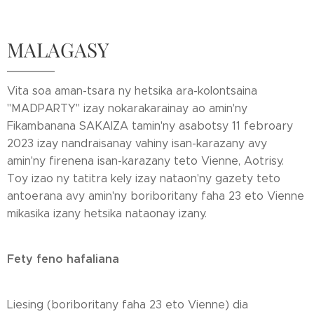
MALAGASY
Vita soa aman-tsara ny hetsika ara-kolontsaina
"MADPARTY" izay nokarakarainay ao amin'ny
Fikambanana SAKAIZA tamin'ny asabotsy 11 febroary
2023 izay nandraisanay vahiny isan-karazany avy
amin'ny firenena isan-karazany teto Vienne, Aotrisy.
Toy izao ny tatitra kely izay nataon'ny gazety teto
antoerana avy amin'ny boriboritany faha 23 eto Vienne
mikasika izany hetsika nataonay izany.
Fety feno hafaliana
Liesing (boriboritany faha 23 eto Vienne) dia