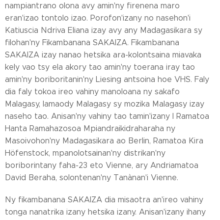
nampiantrano olona avy amin'ny firenena maro
eran'izao tontolo izao. Porofon'izany no nasehon'i
Katiuscia Ndriva Eliana izay avy any Madagasikara sy
filohan'ny Fikambanana SAKAIZA. Fikambanana
SAKAIZA izay nanao hetsika ara-kolontsaina miavaka
kely vao tsy ela akory tao amin'ny toerana iray tao
amin'ny boriboritanin'ny Liesing antsoina hoe VHS. Faly
dia faly tokoa ireo vahiny manoloana ny sakafo
Malagasy, lamaody Malagasy sy mozika Malagasy izay
naseho tao. Anisan'ny vahiny tao tamin'izany I Ramatoa
Hanta Ramahazosoa Mpiandraikidraharaha ny
Masoivohon'ny Madagasikara ao Berlin, Ramatoa Kira
Höfenstock, mpanolotsainan'ny distrikan'ny
boriborintany faha-23 eto Vienne, ary Andriamatoa
David Beraha, solontenan'ny Tanànan'i Vienne.
Ny fikambanana SAKAIZA dia misaotra an'ireo vahiny
tonga nanatrika izany hetsika izany. Anisan'izany ihany